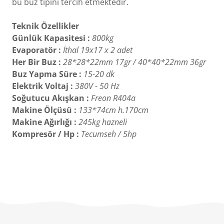
bu buz tipini tercih etmektedir.
Teknik Özellikler
Günlük Kapasitesi :
800kg
Evaporatör :
İthal 19x17 x 2 adet
Her Bir Buz :
28*28*22mm 17gr / 40*40*22mm 36gr
Buz Yapma Süre :
15-20 dk
Elektrik Voltaj :
380V - 50 Hz
Soğutucu Akışkan :
Freon R404a
Makine Ölçüsü :
133*74cm h.170cm
Makine Ağırlığı :
245kg hazneli
Kompresör / Hp
:
Tecumseh / 5hp